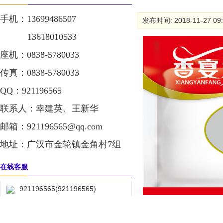
手机：13699486507
发布时间: 2018-11-27 09
13618010533
座机：0838-5780033
传真：0838-5780033
QQ：921196565
联系人：幸建英、王新华
邮箱：921196565@qq.com
地址：广汉市金轮镇金角村7组
在线客服
921196565(921196565)