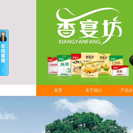
首页
关于我们
产品介